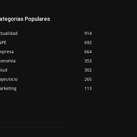
ategorias Populares
ctualidad
914
NPE
692
mpresa
664
conomía
353
alud
302
ajes/ocio
265
arketing
113