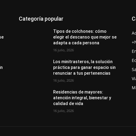
Categoría popular
C
Tipos de colchones: cómo
A
se
elegir el descanso que mejor se
+
adapta a cada persona
16 julio, 2026
E
E
Los minitrasteros, la solución
in
práctica para ganar espacio sin
S
renunciar a tus pertenencias
Vi
16 julio, 2026
M
Residencias de mayores:
atención integral, bienestar y
calidad de vida
16 julio, 2026