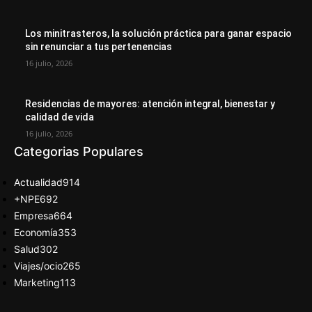
Los minitrasteros, la solución práctica para ganar espacio
sin renunciar a tus pertenencias
16 julio, 2026
Residencias de mayores: atención integral, bienestar y
calidad de vida
16 julio, 2026
Categorias Populares
Actualidad
914
+NPE
692
Empresa
664
Economía
353
Salud
302
Viajes/ocio
265
Marketing
113