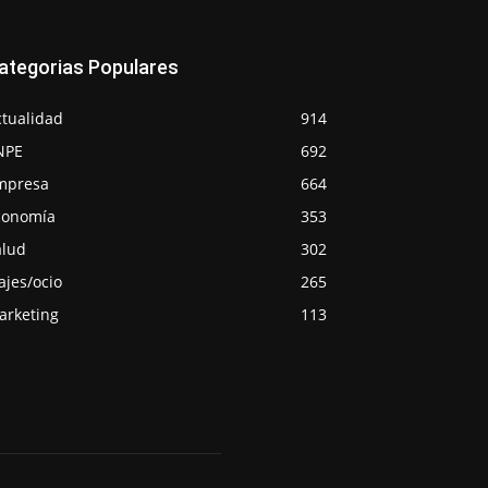
ategorias Populares
ctualidad
914
NPE
692
mpresa
664
conomía
353
alud
302
ajes/ocio
265
arketing
113