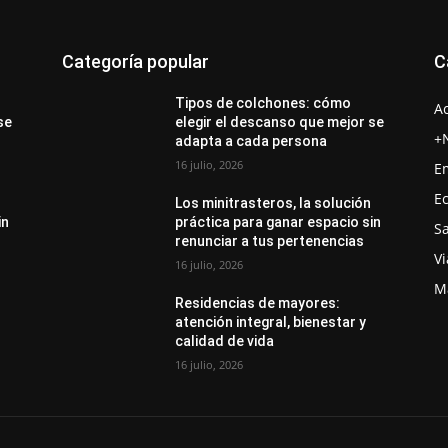
Categoría popular
C
Tipos de colchones: cómo
A
se
elegir el descanso que mejor se
+
adapta a cada persona
16 julio, 2026
E
E
Los minitrasteros, la solución
in
práctica para ganar espacio sin
S
renunciar a tus pertenencias
Vi
16 julio, 2026
M
Residencias de mayores:
atención integral, bienestar y
calidad de vida
16 julio, 2026