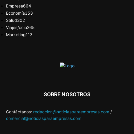
Empresa
664
Economía
353
Salud
302
Viajes/ocio
265
Marketing
113
SOBRE NOSOTROS
Contáctanos:
redaccion@noticiasparaempresas.com
/
comercial@noticiasparaempresas.com