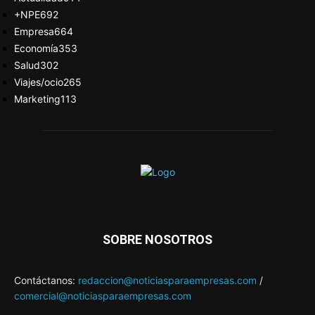
+NPE
692
Empresa
664
Economía
353
Salud
302
Viajes/ocio
265
Marketing
113
SOBRE NOSOTROS
Contáctanos:
redaccion@noticiasparaempresas.com
/
comercial@noticiasparaempresas.com