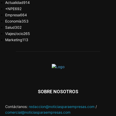
Actualidad
914
+NPE
692
Empresa
664
Economía
353
Salud
302
Viajes/ocio
265
Marketing
113
SOBRE NOSOTROS
Contáctanos:
redaccion@noticiasparaempresas.com
/
comercial@noticiasparaempresas.com