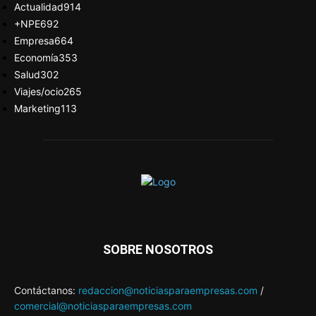
Actualidad
914
+NPE
692
Empresa
664
Economía
353
Salud
302
Viajes/ocio
265
Marketing
113
SOBRE NOSOTROS
Contáctanos:
redaccion@noticiasparaempresas.com
/
comercial@noticiasparaempresas.com