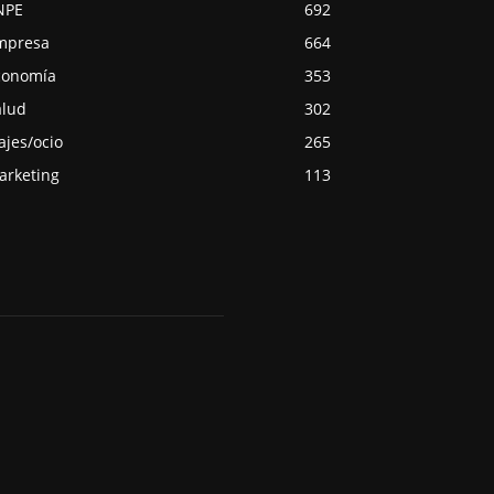
NPE
692
mpresa
664
conomía
353
alud
302
ajes/ocio
265
arketing
113