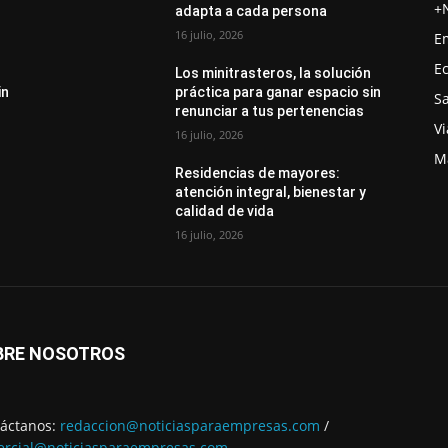
+
adapta a cada persona
16 julio, 2026
E
E
Los minitrasteros, la solución
in
práctica para ganar espacio sin
S
renunciar a tus pertenencias
Vi
16 julio, 2026
M
Residencias de mayores:
atención integral, bienestar y
calidad de vida
16 julio, 2026
BRE NOSOTROS
áctanos:
redaccion@noticiasparaempresas.com
/
rcial@noticiasparaempresas.com