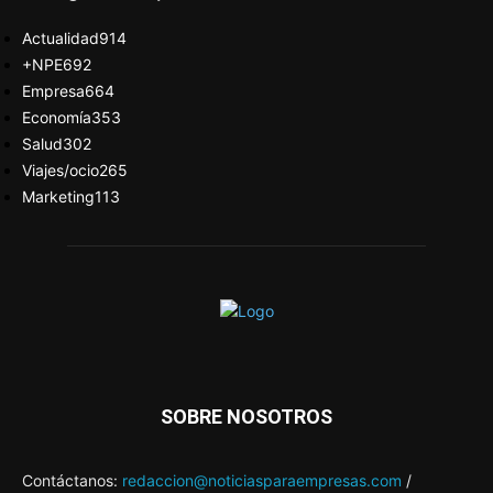
Actualidad
914
+NPE
692
Empresa
664
Economía
353
Salud
302
Viajes/ocio
265
Marketing
113
SOBRE NOSOTROS
Contáctanos:
redaccion@noticiasparaempresas.com
/