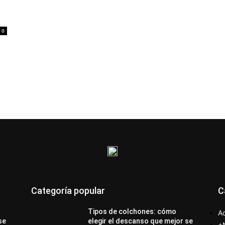
0
Categoría popular
C
Tipos de colchones: cómo
Ac
se
elegir el descanso que mejor se
+