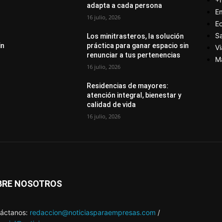
adapta a cada persona
E
16 julio, 2026
E
S
Los minitrasteros, la solución
in
práctica para ganar espacio sin
Vi
renunciar a tus pertenencias
M
16 julio, 2026
Residencias de mayores:
atención integral, bienestar y
calidad de vida
16 julio, 2026
BRE NOSOTROS
áctanos:
redaccion@noticiasparaempresas.com
/