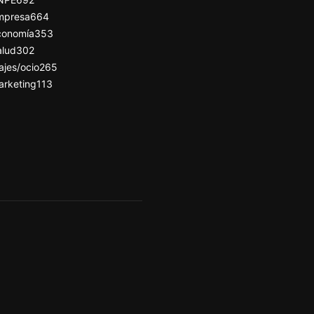
mpresa
664
conomía
353
alud
302
ajes/ocio
265
arketing
113