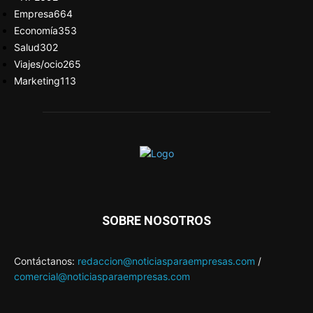
Empresa
664
Economía
353
Salud
302
Viajes/ocio
265
Marketing
113
SOBRE NOSOTROS
Contáctanos:
redaccion@noticiasparaempresas.com
/
comercial@noticiasparaempresas.com