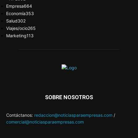
Empresa
664
Economía
353
Salud
302
Viajes/ocio
265
Marketing
113
SOBRE NOSOTROS
Contáctanos:
redaccion@noticiasparaempresas.com
/
comercial@noticiasparaempresas.com