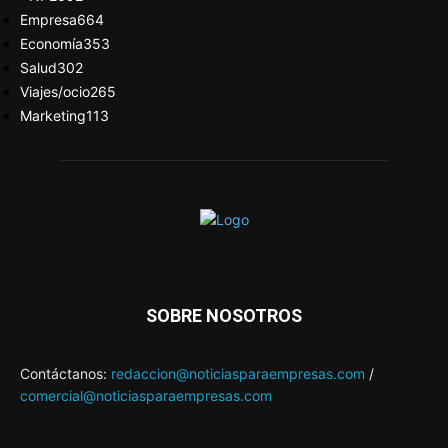
Empresa
664
Economía
353
Salud
302
Viajes/ocio
265
Marketing
113
SOBRE NOSOTROS
Contáctanos:
redaccion@noticiasparaempresas.com
/
comercial@noticiasparaempresas.com