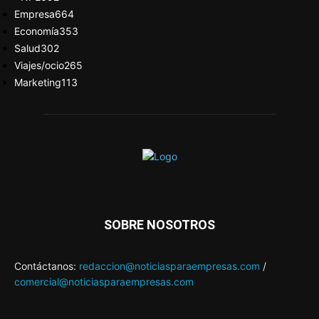
Empresa
664
Economía
353
Salud
302
Viajes/ocio
265
Marketing
113
SOBRE NOSOTROS
Contáctanos:
redaccion@noticiasparaempresas.com
/
comercial@noticiasparaempresas.com