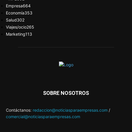
Empresa
664
Economía
353
Salud
302
Viajes/ocio
265
Marketing
113
SOBRE NOSOTROS
Contáctanos:
redaccion@noticiasparaempresas.com
/
comercial@noticiasparaempresas.com