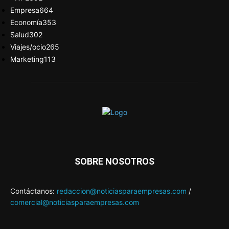
Empresa
664
Economía
353
Salud
302
Viajes/ocio
265
Marketing
113
SOBRE NOSOTROS
Contáctanos:
redaccion@noticiasparaempresas.com
/
comercial@noticiasparaempresas.com