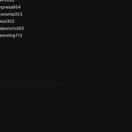
mpresa
664
conomía
353
alud
302
ajes/ocio
265
arketing
113