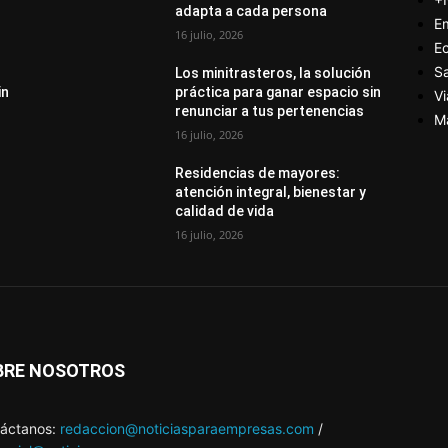
adapta a cada persona
E
16 julio, 2026
E
S
Los minitrasteros, la solución
in
práctica para ganar espacio sin
Vi
renunciar a tus pertenencias
M
16 julio, 2026
Residencias de mayores:
atención integral, bienestar y
calidad de vida
16 julio, 2026
BRE NOSOTROS
áctanos:
redaccion@noticiasparaempresas.com
/