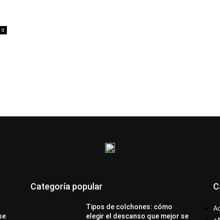
0
Categoría popular
C
Tipos de colchones: cómo
Ac
se
elegir el descanso que mejor se
+