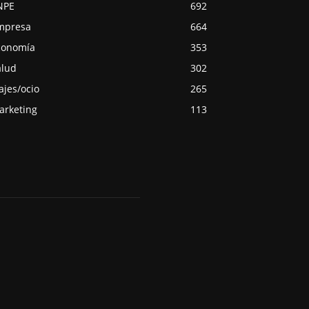
NPE
692
mpresa
664
conomía
353
alud
302
ajes/ocio
265
arketing
113