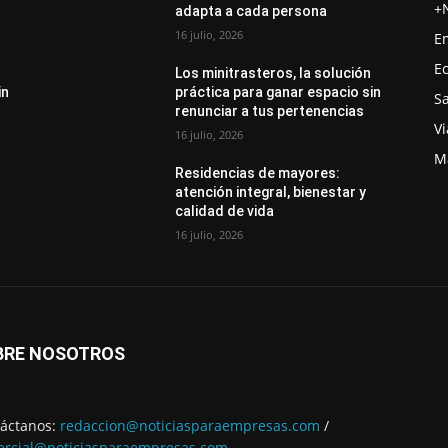
+
adapta a cada persona
16 julio, 2026
E
E
Los minitrasteros, la solución
in
práctica para ganar espacio sin
S
renunciar a tus pertenencias
Vi
16 julio, 2026
M
Residencias de mayores:
atención integral, bienestar y
calidad de vida
16 julio, 2026
BRE NOSOTROS
áctanos:
redaccion@noticiasparaempresas.com
/
rcial@noticiasparaempresas.com