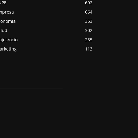
NPE
692
mpresa
664
conomía
353
alud
302
ajes/ocio
265
arketing
113