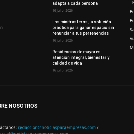
+
adapta a cada persona
16 julio, 2026
E
E
Los minitrasteros, la solución
in
práctica para ganar espacio sin
S
renunciar a tus pertenencias
Vi
16 julio, 2026
M
Residencias de mayores:
atención integral, bienestar y
calidad de vida
16 julio, 2026
BRE NOSOTROS
áctanos:
redaccion@noticiasparaempresas.com
/
rcial@noticiasparaempresas.com