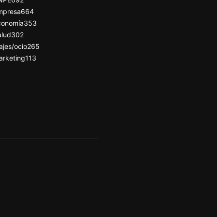
mpresa
664
conomía
353
alud
302
ajes/ocio
265
arketing
113