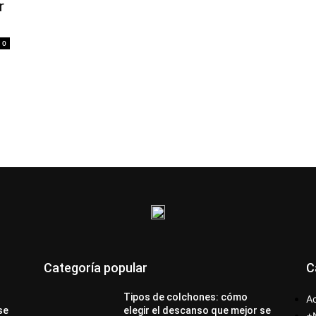
r
0
Categoría popular
C
Tipos de colchones: cómo
Ac
se
elegir el descanso que mejor se
+