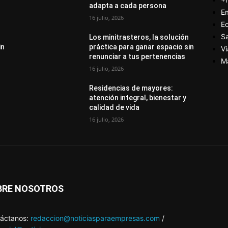
adapta a cada persona
E
16 julio, 2026
E
S
Los minitrasteros, la solución
in
práctica para ganar espacio sin
Vi
renunciar a tus pertenencias
M
16 julio, 2026
Residencias de mayores:
atención integral, bienestar y
calidad de vida
16 julio, 2026
BRE NOSOTROS
áctanos:
redaccion@noticiasparaempresas.com
/