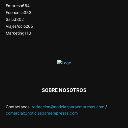
Empresa
664
Economía
353
Salud
302
Viajes/ocio
265
Marketing
113
SOBRE NOSOTROS
Contáctanos:
redaccion@noticiasparaempresas.com
/
comercial@noticiasparaempresas.com