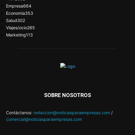
Empresa
664
Economía
353
Salud
302
Viajes/ocio
265
Marketing
113
SOBRE NOSOTROS
Contáctanos:
redaccion@noticiasparaempresas.com
/
comercial@noticiasparaempresas.com