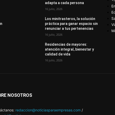
adapta a cada persona
E
16 julio, 2026
E
S
Los minitrasteros, la solución
in
práctica para ganar espacio sin
Vi
renunciar a tus pertenencias
M
16 julio, 2026
Residencias de mayores:
atención integral, bienestar y
calidad de vida
16 julio, 2026
BRE NOSOTROS
áctanos:
redaccion@noticiasparaempresas.com
/