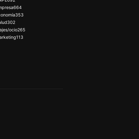
mpresa
664
conomía
353
alud
302
ajes/ocio
265
arketing
113