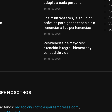
adapta a cada persona
E
16 julio, 2026
E
S
Los minitrasteros, la solución
in
práctica para ganar espacio sin
Vi
renunciar a tus pertenencias
M
16 julio, 2026
Residencias de mayores:
atención integral, bienestar y
calidad de vida
16 julio, 2026
BRE NOSOTROS
áctanos:
redaccion@noticiasparaempresas.com
/