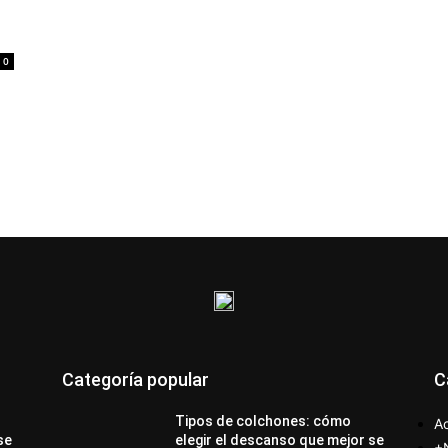
0
Categoría popular
C
Tipos de colchones: cómo
Ac
se
elegir el descanso que mejor se
+