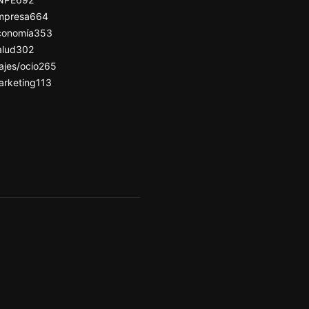
mpresa
664
conomía
353
alud
302
ajes/ocio
265
arketing
113