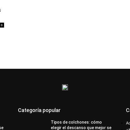
s
0
Categoría popular
C
Tipos de colchones: cómo
Ac
se
elegir el descanso que mejor se
+