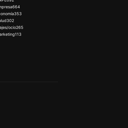
mpresa
664
conomía
353
alud
302
ajes/ocio
265
arketing
113