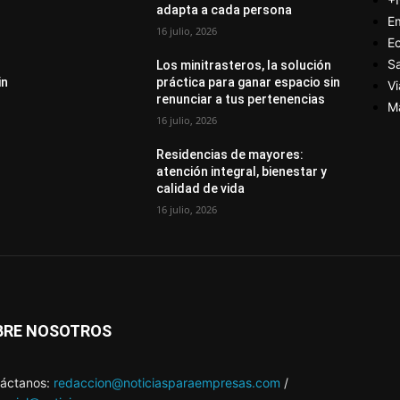
adapta a cada persona
E
16 julio, 2026
E
S
Los minitrasteros, la solución
in
práctica para ganar espacio sin
Vi
renunciar a tus pertenencias
M
16 julio, 2026
Residencias de mayores:
atención integral, bienestar y
calidad de vida
16 julio, 2026
BRE NOSOTROS
áctanos:
redaccion@noticiasparaempresas.com
/