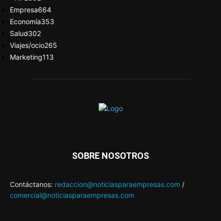
Empresa
664
Economía
353
Salud
302
Viajes/ocio
265
Marketing
113
SOBRE NOSOTROS
Contáctanos:
redaccion@noticiasparaempresas.com
/
comercial@noticiasparaempresas.com