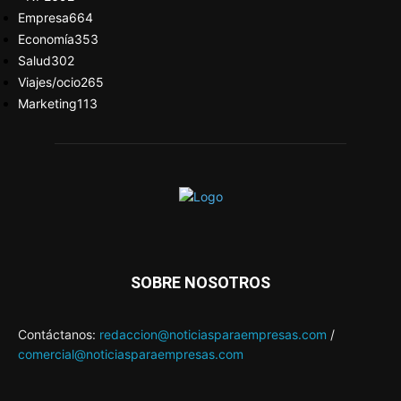
Empresa
664
Economía
353
Salud
302
Viajes/ocio
265
Marketing
113
SOBRE NOSOTROS
Contáctanos:
redaccion@noticiasparaempresas.com
/
comercial@noticiasparaempresas.com