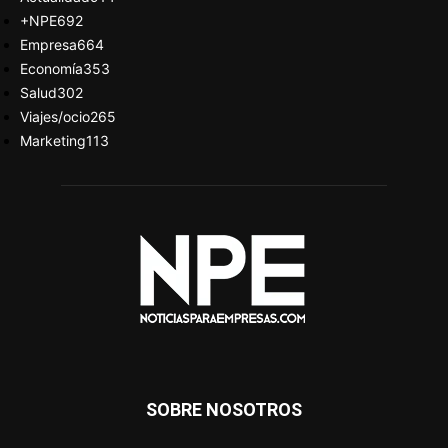
+NPE
692
Empresa
664
Economía
353
Salud
302
Viajes/ocio
265
Marketing
113
SOBRE NOSOTROS