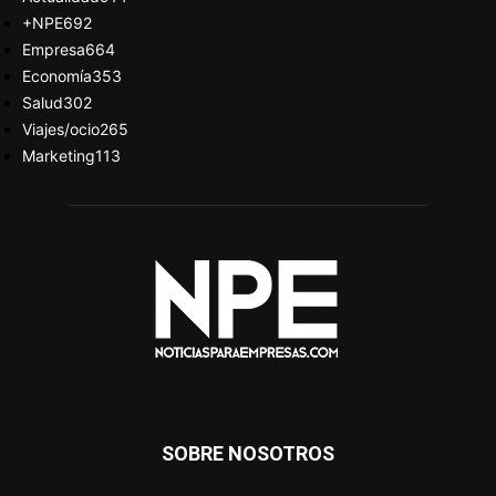
+NPE
692
Empresa
664
Economía
353
Salud
302
Viajes/ocio
265
Marketing
113
SOBRE NOSOTROS