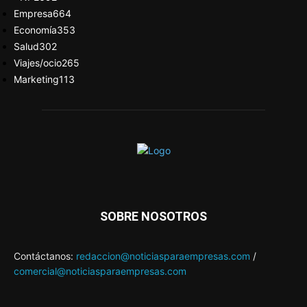
Empresa
664
Economía
353
Salud
302
Viajes/ocio
265
Marketing
113
SOBRE NOSOTROS
Contáctanos:
redaccion@noticiasparaempresas.com
/
comercial@noticiasparaempresas.com