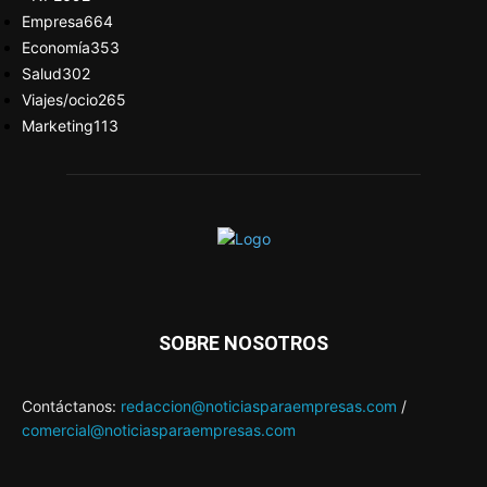
Empresa
664
Economía
353
Salud
302
Viajes/ocio
265
Marketing
113
SOBRE NOSOTROS
Contáctanos:
redaccion@noticiasparaempresas.com
/
comercial@noticiasparaempresas.com