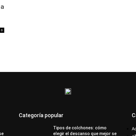
la
0
Categoría popular
C
Tipos de colchones: cómo
Ac
se
elegir el descanso que mejor se
+