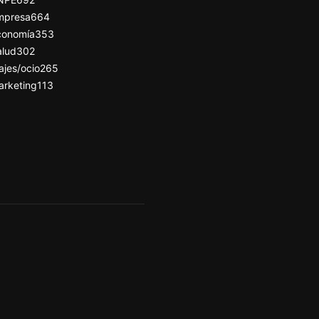
mpresa
664
conomía
353
alud
302
ajes/ocio
265
arketing
113