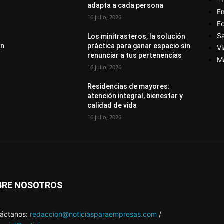
adapta a cada persona
E
16 julio, 2026
E
S
Los minitrasteros, la solución
in
práctica para ganar espacio sin
Vi
renunciar a tus pertenencias
M
16 julio, 2026
Residencias de mayores:
atención integral, bienestar y
calidad de vida
16 julio, 2026
BRE NOSOTROS
áctanos:
redaccion@noticiasparaempresas.com
/