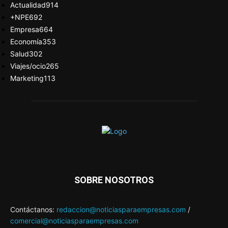
Actualidad
914
+NPE
692
Empresa
664
Economía
353
Salud
302
Viajes/ocio
265
Marketing
113
SOBRE NOSOTROS
Contáctanos:
redaccion@noticiasparaempresas.com
/
comercial@noticiasparaempresas.com