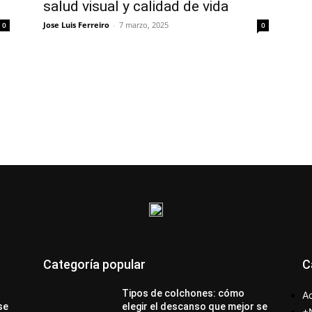
salud visual y calidad de vida
Jose Luis Ferreiro
-
7 marzo, 2025
0
0
Categoría popular
C
Tipos de colchones: cómo
Ac
se
elegir el descanso que mejor se
+