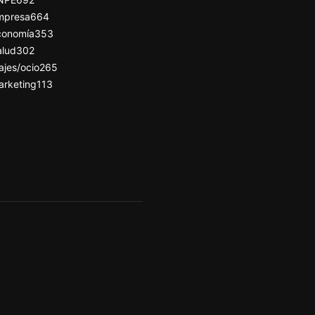
mpresa
664
conomía
353
alud
302
ajes/ocio
265
arketing
113