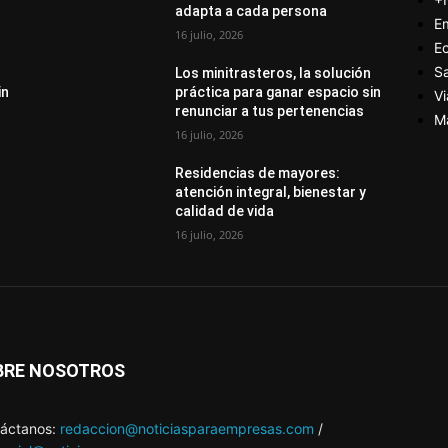
adapta a cada persona
E
16 julio, 2026
E
S
Los minitrasteros, la solución
in
práctica para ganar espacio sin
Vi
renunciar a tus pertenencias
M
16 julio, 2026
Residencias de mayores:
atención integral, bienestar y
calidad de vida
16 julio, 2026
BRE NOSOTROS
áctanos:
redaccion@noticiasparaempresas.com
/