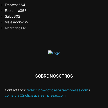
Empresa
664
Economía
353
Salud
302
Viajes/ocio
265
Marketing
113
SOBRE NOSOTROS
Contáctanos:
redaccion@noticiasparaempresas.com
/
comercial@noticiasparaempresas.com