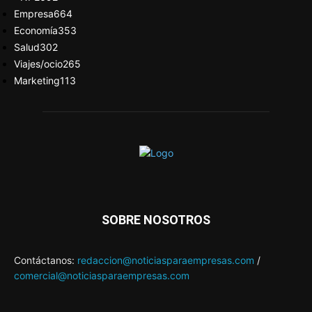
Empresa
664
Economía
353
Salud
302
Viajes/ocio
265
Marketing
113
SOBRE NOSOTROS
Contáctanos:
redaccion@noticiasparaempresas.com
/
comercial@noticiasparaempresas.com