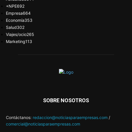
+NPE
692
Empresa
664
Economía
353
Salud
302
Viajes/ocio
265
Marketing
113
SOBRE NOSOTROS
Contáctanos:
redaccion@noticiasparaempresas.com
/
comercial@noticiasparaempresas.com