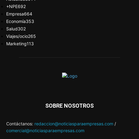
+NPE
692
Empresa
664
Economía
353
Salud
302
Viajes/ocio
265
Marketing
113
SOBRE NOSOTROS
Contáctanos:
redaccion@noticiasparaempresas.com
/
comercial@noticiasparaempresas.com