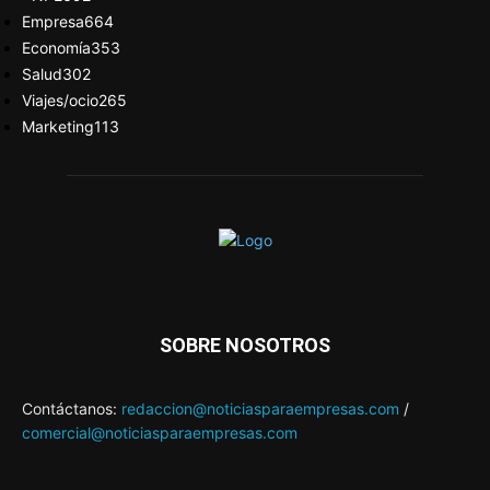
Empresa
664
Economía
353
Salud
302
Viajes/ocio
265
Marketing
113
SOBRE NOSOTROS
Contáctanos:
redaccion@noticiasparaempresas.com
/
comercial@noticiasparaempresas.com