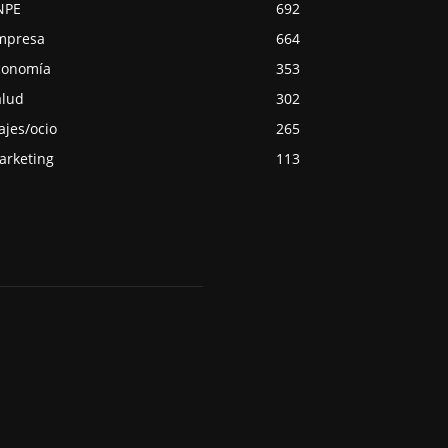
NPE
692
mpresa
664
conomía
353
alud
302
ajes/ocio
265
arketing
113