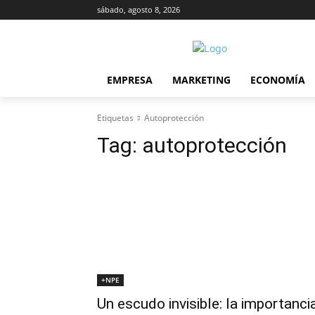
sábado, agosto 8, 2026
EMPRESA
MARKETING
ECONOMÍA
Etiquetas
Autoprotección
Tag:
autoprotección
+NPE
Un escudo invisible: la importanci