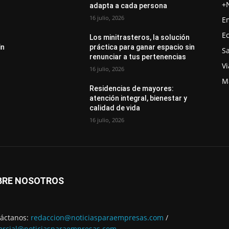
+
adapta a cada persona
16 julio, 2026
E
E
Los minitrasteros, la solución
in
práctica para ganar espacio sin
S
renunciar a tus pertenencias
Vi
16 julio, 2026
M
Residencias de mayores:
atención integral, bienestar y
calidad de vida
16 julio, 2026
BRE NOSOTROS
áctanos:
redaccion@noticiasparaempresas.com
/
rcial@noticiasparaempresas.com