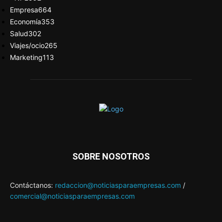
Empresa
664
Economía
353
Salud
302
Viajes/ocio
265
Marketing
113
SOBRE NOSOTROS
Contáctanos:
redaccion@noticiasparaempresas.com
/
comercial@noticiasparaempresas.com