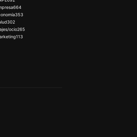
mpresa
664
conomía
353
alud
302
ajes/ocio
265
arketing
113