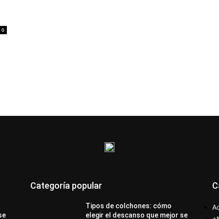
0
Categoría popular
C
Tipos de colchones: cómo
Ac
se
elegir el descanso que mejor se
+