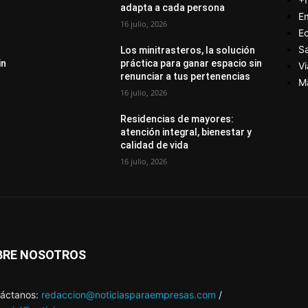
adapta a cada persona
E
16 julio, 2026
E
S
Los minitrasteros, la solución
in
práctica para ganar espacio sin
Vi
renunciar a tus pertenencias
M
16 julio, 2026
Residencias de mayores:
atención integral, bienestar y
calidad de vida
16 julio, 2026
BRE NOSOTROS
áctanos:
redaccion@noticiasparaempresas.com
/