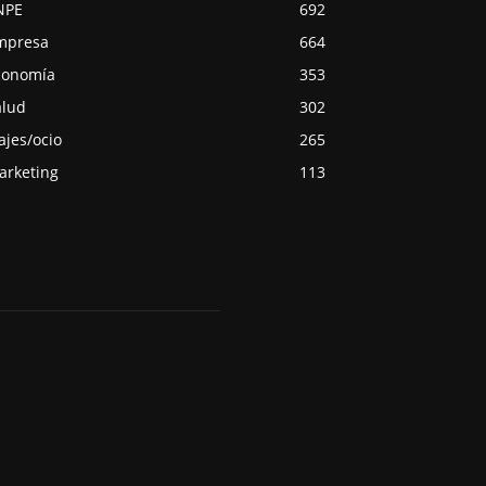
NPE
692
mpresa
664
conomía
353
alud
302
ajes/ocio
265
arketing
113