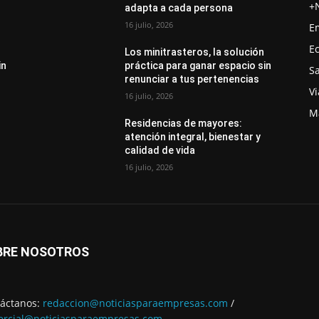
+
adapta a cada persona
16 julio, 2026
E
E
Los minitrasteros, la solución
in
práctica para ganar espacio sin
S
renunciar a tus pertenencias
Vi
16 julio, 2026
M
Residencias de mayores:
atención integral, bienestar y
calidad de vida
16 julio, 2026
BRE NOSOTROS
áctanos:
redaccion@noticiasparaempresas.com
/
rcial@noticiasparaempresas.com