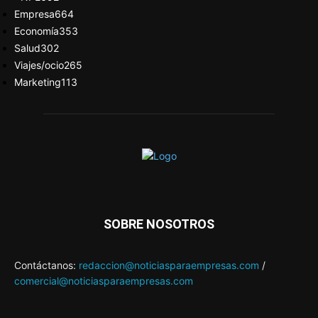
Empresa
664
Economía
353
Salud
302
Viajes/ocio
265
Marketing
113
SOBRE NOSOTROS
Contáctanos:
redaccion@noticiasparaempresas.com
/
comercial@noticiasparaempresas.com