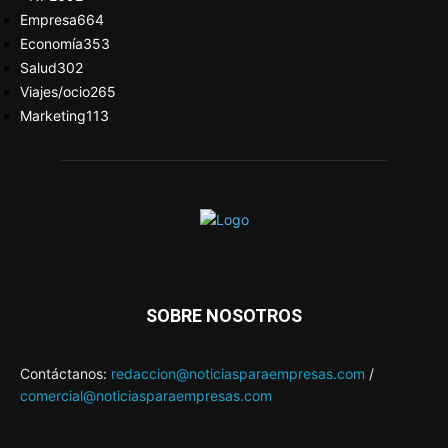
Empresa
664
Economía
353
Salud
302
Viajes/ocio
265
Marketing
113
SOBRE NOSOTROS
Contáctanos:
redaccion@noticiasparaempresas.com
/
comercial@noticiasparaempresas.com