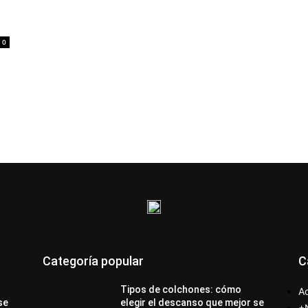
0
Categoría popular
C
Tipos de colchones: cómo
Ac
se
elegir el descanso que mejor se
+