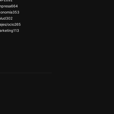
mpresa
664
conomía
353
alud
302
ajes/ocio
265
arketing
113