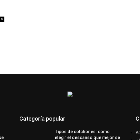
e
0
Categoría popular
C
Tipos de colchones: cómo
Ac
se
elegir el descanso que mejor se
+