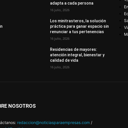
adapta a cada persona
E
16 julio, 2026
E
S
Los minitrasteros, la solución
in
práctica para ganar espacio sin
Vi
renunciar a tus pertenencias
M
16 julio, 2026
Residencias de mayores:
atención integral, bienestar y
calidad de vida
16 julio, 2026
BRE NOSOTROS
áctanos:
redaccion@noticiasparaempresas.com
/