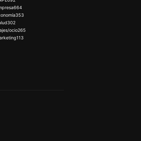
mpresa
664
conomía
353
alud
302
ajes/ocio
265
arketing
113