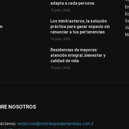
adapta a cada persona
E
16 julio, 2026
E
S
Los minitrasteros, la solución
in
práctica para ganar espacio sin
Vi
renunciar a tus pertenencias
M
16 julio, 2026
Residencias de mayores:
atención integral, bienestar y
calidad de vida
16 julio, 2026
BRE NOSOTROS
áctanos:
redaccion@noticiasparaempresas.com
/