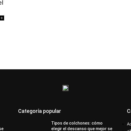
el
0
Categoría popular
C
Tipos de colchones: cómo
Ac
se
elegir el descanso que mejor se
+