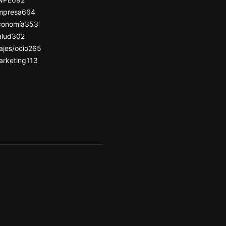
mpresa
664
conomía
353
alud
302
ajes/ocio
265
arketing
113