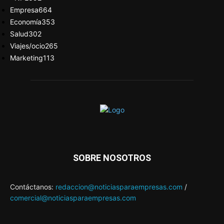
Empresa
664
Economía
353
Salud
302
Viajes/ocio
265
Marketing
113
SOBRE NOSOTROS
Contáctanos:
redaccion@noticiasparaempresas.com
/
comercial@noticiasparaempresas.com