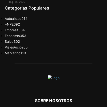
16 julio, 2026
Categorias Populares
Actualidad
914
+NPE
692
Empresa
664
Economía
353
Salud
302
Viajes/ocio
265
Marketing
113
SOBRE NOSOTROS